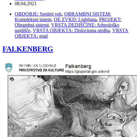
08.04.2021
OBDOBJE: Srednji vek
,
OBRAMBNI SISTEM:
Kompleksni sistem
,
OE ZVKD: Ljubljana
,
PROJEKT:
Obrambni sistemi
,
VRSTA DEDIŠČINE: Arheološko
najdišče
,
VRSTA OBJEKTA: Dislocirana utrdba
,
VRSTA
OBJEKTA: grad
FALKENBERG