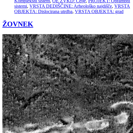
Kompleksni sistem
,
OE ZVKD: Celje
,
PROJEKT: Obrambni
sistemi
,
VRSTA DEDIŠČINE: Arheološko najdišče
,
VRSTA
OBJEKTA: Dislocirana utrdba
,
VRSTA OBJEKTA: grad
ŽOVNEK