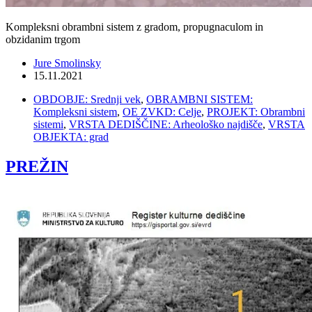
Kompleksni obrambni sistem z gradom, propugnaculom in
obzidanim trgom
Jure Smolinsky
15.11.2021
OBDOBJE: Srednji vek
,
OBRAMBNI SISTEM:
Kompleksni sistem
,
OE ZVKD: Celje
,
PROJEKT: Obrambni
sistemi
,
VRSTA DEDIŠČINE: Arheološko najdišče
,
VRSTA
OBJEKTA: grad
PREŽIN