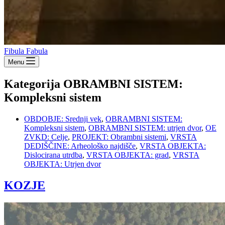
Fibula Fabula
Menu
Kategorija
OBRAMBNI SISTEM:
Kompleksni sistem
OBDOBJE: Srednji vek
,
OBRAMBNI SISTEM:
Kompleksni sistem
,
OBRAMBNI SISTEM: utrjen dvor
,
OE
ZVKD: Celje
,
PROJEKT: Obrambni sistemi
,
VRSTA
DEDIŠČINE: Arheološko najdišče
,
VRSTA OBJEKTA:
Dislocirana utrdba
,
VRSTA OBJEKTA: grad
,
VRSTA
OBJEKTA: Utrjen dvor
KOZJE