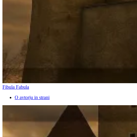
Fibula Fabula
O avtorju in strani