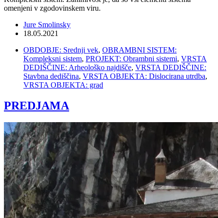
omenjeni v zgodovinskem viru.
Jure Smolinsky
18.05.2021
OBDOBJE: Srednji vek
,
OBRAMBNI SISTEM:
Kompleksni sistem
,
PROJEKT: Obrambni sistemi
,
VRSTA
DEDIŠČINE: Arheološko najdišče
,
VRSTA DEDIŠČINE:
Stavbna dediščina
,
VRSTA OBJEKTA: Dislocirana utrdba
,
VRSTA OBJEKTA: grad
PREDJAMA