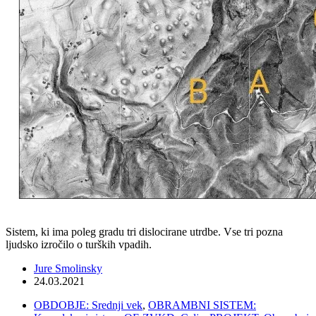
Sistem, ki ima poleg gradu tri dislocirane utrdbe. Vse tri pozna
ljudsko izročilo o turških vpadih.
Jure Smolinsky
24.03.2021
OBDOBJE: Srednji vek
,
OBRAMBNI SISTEM: