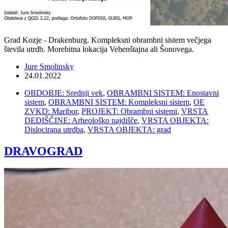
Grad Kozje - Drakenburg. Kompleksni obrambni sistem večjega
števila utrdb. Morebitna lokacija Vehenštajna ali Šonovega.
Jure Smolinsky
24.01.2022
OBDOBJE: Srednji vek
,
OBRAMBNI SISTEM: Enostavni
sistem
,
OBRAMBNI SISTEM: Kompleksni sistem
,
OE
ZVKD: Maribor
,
PROJEKT: Obrambni sistemi
,
VRSTA
DEDIŠČINE: Arheološko najdišče
,
VRSTA OBJEKTA:
Dislocirana utrdba
,
VRSTA OBJEKTA: grad
DRAVOGRAD