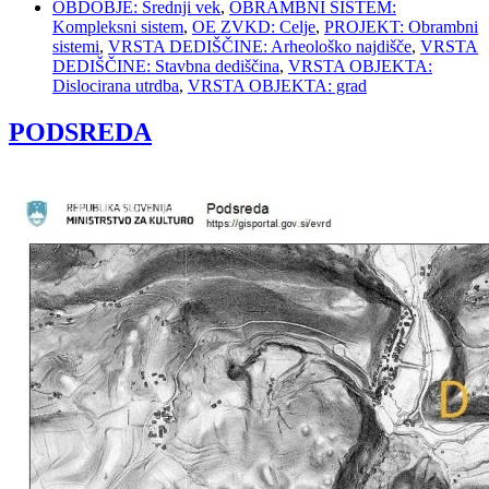
OBDOBJE: Srednji vek
,
OBRAMBNI SISTEM:
Kompleksni sistem
,
OE ZVKD: Celje
,
PROJEKT: Obrambni
sistemi
,
VRSTA DEDIŠČINE: Arheološko najdišče
,
VRSTA
DEDIŠČINE: Stavbna dediščina
,
VRSTA OBJEKTA:
Dislocirana utrdba
,
VRSTA OBJEKTA: grad
PODSREDA