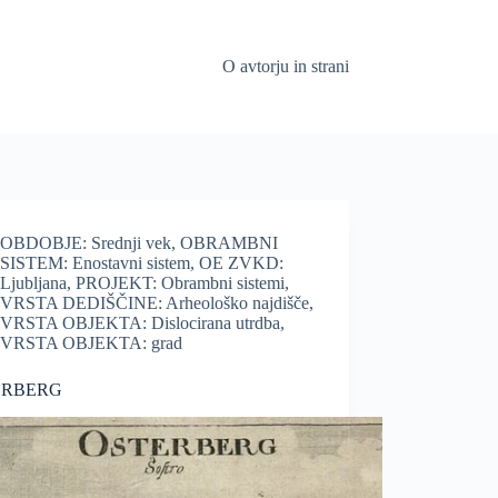
O avtorju in strani
OBDOBJE: Srednji vek
,
OBRAMBNI
SISTEM: Enostavni sistem
,
OE ZVKD:
Ljubljana
,
PROJEKT: Obrambni sistemi
,
VRSTA DEDIŠČINE: Arheološko najdišče
,
VRSTA OBJEKTA: Dislocirana utrdba
,
VRSTA OBJEKTA: grad
ERBERG