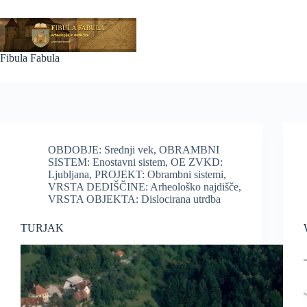
Skip
to
content
Fibula Fabula
OBDOBJE: Srednji vek
,
OBRAMBNI
SISTEM: Enostavni sistem
,
OE ZVKD:
Ljubljana
,
PROJEKT: Obrambni sistemi
,
VRSTA DEDIŠČINE: Arheološko najdišče
,
VRSTA OBJEKTA: Dislocirana utrdba
TURJAK