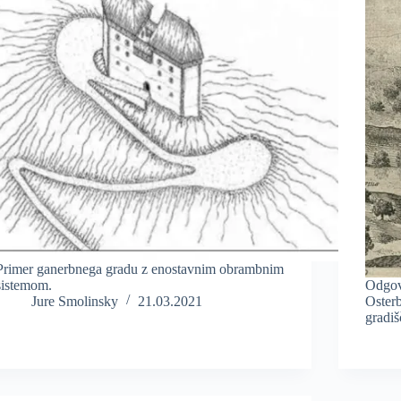
Primer ganerbnega gradu z enostavnim obrambnim
sistemom.
Odgovo
Jure Smolinsky
21.03.2021
Osterb
gradiš