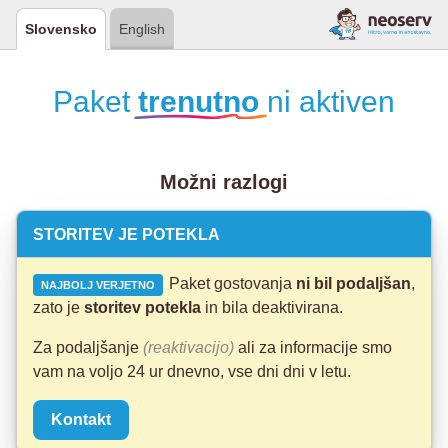
Slovensko
English
Paket
trenutno
ni aktiven
Možni razlogi
STORITEV JE POTEKLA
Paket gostovanja
ni bil podaljšan
,
NAJBOLJ VERJETNO
zato je
storitev potekla
in bila deaktivirana.
Za podaljšanje
(reaktivacijo)
ali za informacije smo
vam na voljo 24 ur dnevno, vse dni dni v letu.
Kontakt